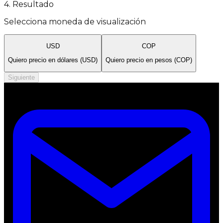
4
.
Resultado
Selecciona moneda de visualización
USD
COP
Quiero precio en dólares (USD)
Quiero precio en pesos (COP)
Siguiente